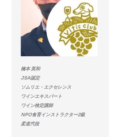
橋本 英和
JSA認定
ソムリエ・エクセレンス
ワインエキスパート
ワイン検定講師
NPO食育インストラクター2級
柔道弐段