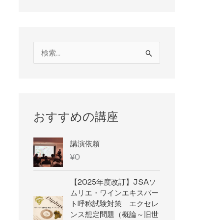
検
索
対
象
:
おすすめの講座
講演依頼
¥
0
【2025年度改訂】JSAソ
ムリエ・ワインエキスパー
ト呼称試験対策 エクセレ
ンス想定問題（概論～旧世