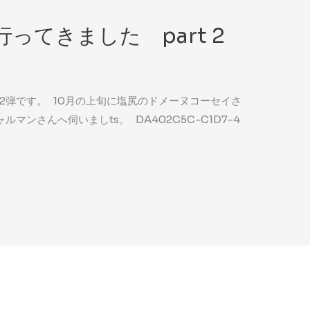
ってきました part 2
2弾です。 10月の上旬に塩尻のドメーヌコーセイさ
マンさんへ伺いましts。 DA402C5C-C1D7-4