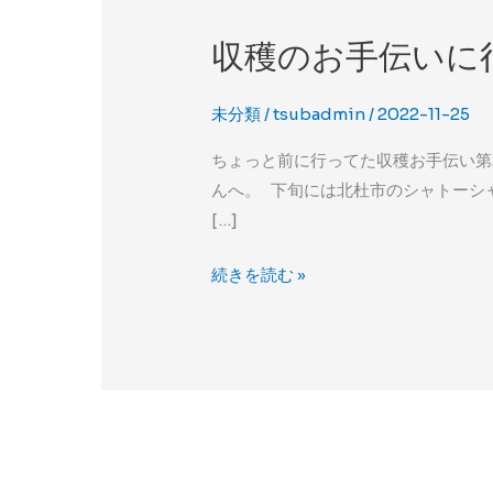
収穫のお手伝いに行
収
穫
の
未分類
/
tsubadmin
/
2022-11-25
お
ちょっと前に行ってた収穫お手伝い第
手
んへ。 下旬には北杜市のシャトーシャル
伝
[…]
い
に
続きを読む »
行
っ
て
き
ま
し
た