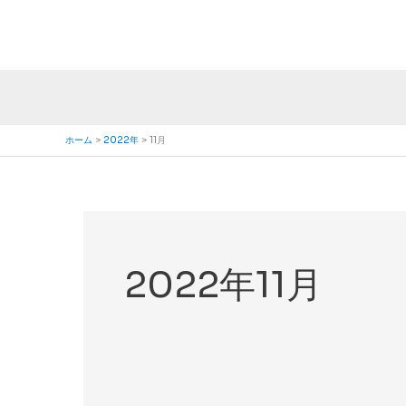
内
容
を
ス
キ
ッ
ホーム
2022年
11月
プ
2022年11月