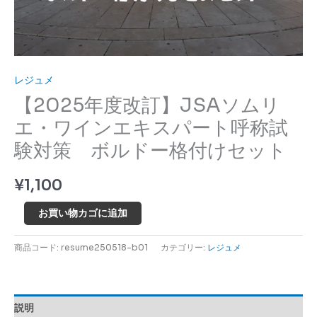
エ
キ
ス
パ
ー
レジュメ
ト
【2025年度改訂】JSAソムリ
呼
エ・ワインエキスパート呼称試
称
験対策 ボルドー格付けセット
試
験
¥
1,100
対
策
お買い物カゴに追加
ボ
ル
商品コード:
resume250518-b01
カテゴリー:
レジュメ
ド
ー
格
付
説明