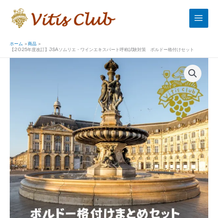
内
容
を
ス
ホーム
商品
【2025年度改訂】JSAソムリエ・ワインエキスパート呼称試験対策 ボルドー格付けセット
キ
【2025
ッ
年
プ
度
改
訂】
JSA
ソ
ム
リ
エ・
ワ
イ
ン