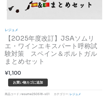
エ
キ
ス
パ
ー
レジュメ
ト
【2025年度改訂】JSAソムリ
呼
エ・ワインエキスパート呼称試
称
験対策 スペイン＆ポルトガル
試
験
まとめセット
対
策
¥
1,100
ス
ペ
お買い物カゴに追加
イ
商品コード:
resume250518-s01
カテゴリー:
レジュメ
ン
＆
ポ