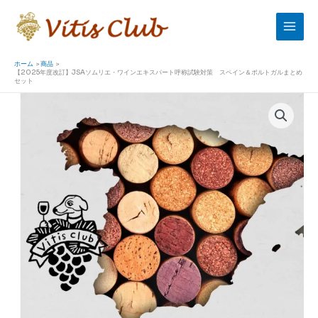
内
容
を
ス
ホーム
商品
【2025年度改訂】JSAソムリエ・ワインエキスパート呼称試験対策 スペイン＆ポルトガルまとめ
キ
セット
ッ
【2025
プ
年
度
改
訂】
JSA
ソ
ム
リ
エ・
ワ
イ
ン