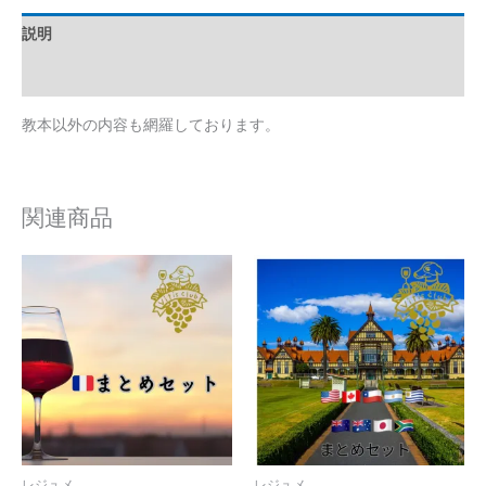
ル
説明
ト
レビュー (0)
ガ
ル
教本以外の内容も網羅しております。
ま
と
め
セ
関連商品
ッ
ト
個
レジュメ
レジュメ